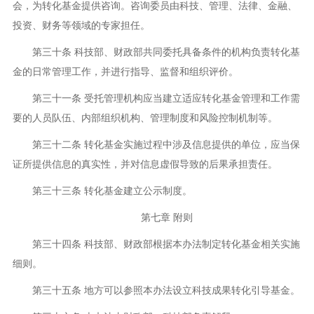
会，为转化基金提供咨询。咨询委员由科技、管理、法律、金融、
投资、财务等领域的专家担任。
第三十条 科技部、财政部共同委托具备条件的机构负责转化基
金的日常管理工作，并进行指导、监督和组织评价。
第三十一条 受托管理机构应当建立适应转化基金管理和工作需
要的人员队伍、内部组织机构、管理制度和风险控制机制等。
第三十二条 转化基金实施过程中涉及信息提供的单位，应当保
证所提供信息的真实性，并对信息虚假导致的后果承担责任。
第三十三条 转化基金建立公示制度。
第七章 附则
第三十四条 科技部、财政部根据本办法制定转化基金相关实施
细则。
第三十五条 地方可以参照本办法设立科技成果转化引导基金。