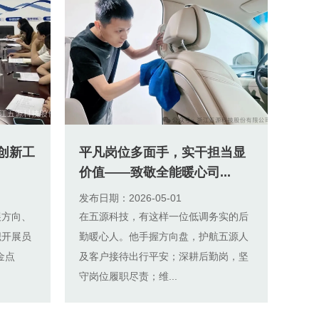
创新工
平凡岗位多面手，实干担当显
价值——致敬全能暖心司...
发布日期：2026-05-01
展方向、
在五源科技，有这样一位低调务实的后
织开展员
勤暖心人。他手握方向盘，护航五源人
金点
及客户接待出行平安；深耕后勤岗，坚
守岗位履职尽责；维...